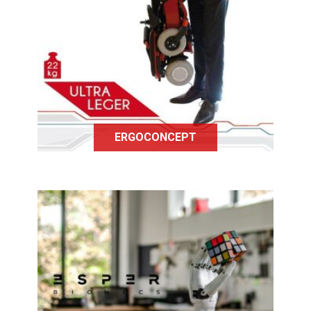
autonomie et confort, ErgoConcept
propose plusieurs gammes de
fauteuils roulants électriques
innovants, mais aussi un Scooter qui
se plie automatiquement !
ERGOCONCEPT
Esper Bionics est entrain de
développer une nouvelle génération
de prothèse intelligente pour