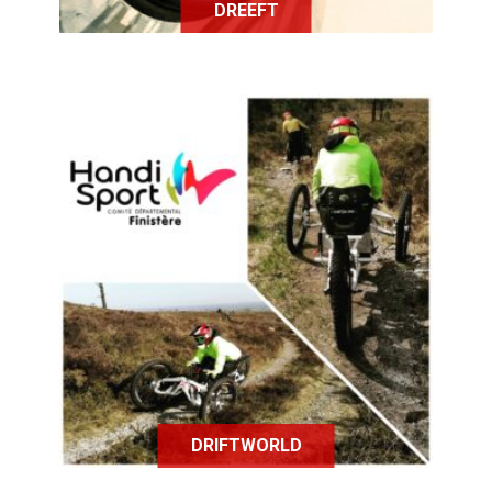
DREEFT
Driftworld propose des véhicules
électriques sur-mesure et adaptés
aux besoins spécifiques des
personnes en situation de handicap
moteur.
DRIFTWORLD