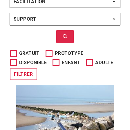
FACILITATION
FACILITATION : TOUS
SUPPORT
SUPPORT : TOUS
Lancer la recherche
GRATUIT
PROTOTYPE
DISPONIBLE
ENFANT
ADULTE
FILTRER
La draisienne Noli est développée