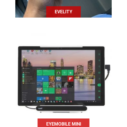
EVELITY
Système de commande oculaire
pour PC ou tablettes Windows, l'Eye
Mobile Mini permet un contrôle
précis du support numérique grâce
au pointage oculaire.
EYEMOBILE MINI