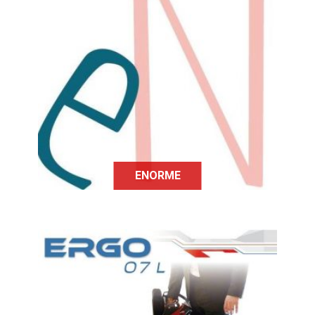
eNorme, est une plateforme gratuite
qui met en relation les familles
confrontées au handicap de leur
enfant pour faciliter l’échange,
l’entraide et le partage
d’information.
ENORME
Dans l'objectif de concilier