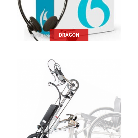
trouble cognitif.
DRAGON
Dragonfly est un handbike
permettant de faire du vélo plus
facilement : le handbike sera
directement attaché au fauteuil
roulant.