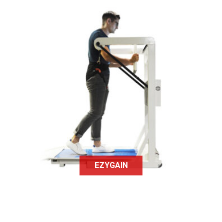
EzyGain est un tapis connecté à
l'attention des personnes à mobilité
réduite en cours de rééducation.
EZYGAIN