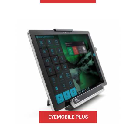
L'Eye mobile plus propose en plus
d'un système de contrôle oculaire,
un système de dictée vocale ainsi
qu'un module EyeR pour contrôler
l'environnement proche par
infrarouge.
EYEMOBILE PLUS