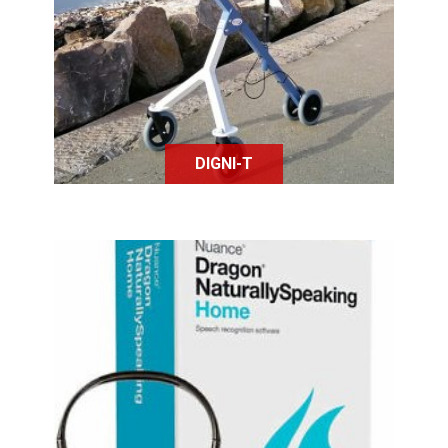
par Digni T pour aider à la mobilité,
la reprise d'activités physiques
douces ou la rééducation des PMR.
DIGNI-T
Dragon est un logiciel de
reconnaissance vocale à destination
des personnes touchées par un
trouble physique ou bien par un