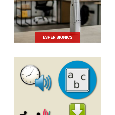
personnes atteintes d'un handicap
moteur.
ESPER BIONICS
ABRI est un lecteur de livres
numériques avec un seul
mouvement volontaire.