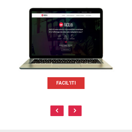
La plateforme FACIL'iti propose de
rendre les sites web plus accessibles
aux personnes en situation de
handicap cognitif, moteur et visuel.
FACIL'ITI
Page précédente
Page suivant