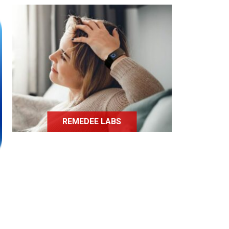
Ce bracelet permet de libérer des
endorphines et calmer les
douleurs chroniques.
REMEDEE LABS