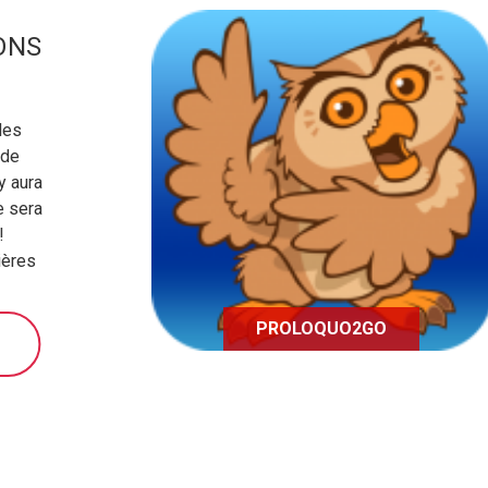
ONS
les
Application facilitant la
 de
communication aux personnes
y aura
ne pouvant utiliser la parole
e sera
!
ières
PROLOQUO2GO