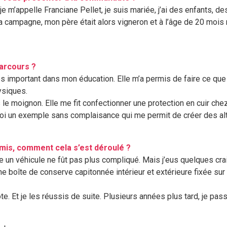
je m’appelle Franciane Pellet, je suis mariée, j’ai des enfants, d
s la campagne, mon père était alors vigneron et à l’âge de 20 moi
arcours ?
 important dans mon éducation. Elle m’a permis de faire ce que 
ysiques.
s le moignon. Elle me fit confectionner une protection en cuir chez
moi un exemple sans complaisance qui me permit de créer des alt
mis, comment cela s’est déroulé ?
un véhicule ne fût pas plus compliqué. Mais j’eus quelques crain
 boîte de conserve capitonnée intérieur et extérieure fixée sur le
te. Et je les réussis de suite. Plusieurs années plus tard, je pas