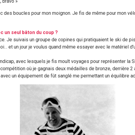
, bravo »
avec des boucles pour mon moignon. Je fis de même pour mon vélo 
ec un seul bâton du coup ?
ce. Je suivais un groupe de copines qui pratiquaient le ski de pis
 moi… et un jour je voulus quand même essayer avec le matériel d
andicap, avec lesquels je fis moult voyages pour représenter la S
mpétition où je gagnais deux médailles de bronze, derrière 2 a
nt avec un équipement de fût sanglé me permettant un équilibre a