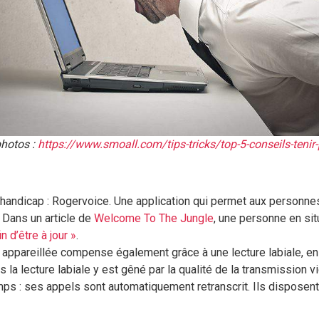
photos :
https://www.smoall.com/tips-tricks/top-5-conseils-tenir-
andicap : Rogervoice. Une application qui permet aux personnes e
 Dans un article de
Welcome To The Jungle
, une personne en sit
in d’être à jour »
.
 appareillée compense également grâce à une lecture labiale, en t
la lecture labiale y est gêné par la qualité de la transmission v
emps : ses appels sont automatiquement retranscrit. Ils disposent