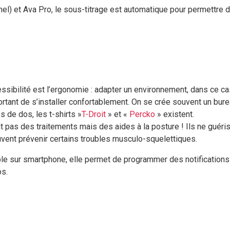
l) et Ava Pro, le sous-titrage est automatique pour permettre d
sibilité est l’ergonomie : adapter un environnement, dans ce cas p
 important de s’installer confortablement. On se crée souvent un bu
 de dos, les t-shirts »
T-Droit
» et «
Percko
» existent.
t pas des traitements mais des aides à la posture ! Ils ne guér
euvent prévenir certains troubles musculo-squelettiques.
nible sur smartphone, elle permet de programmer des notifications
os.