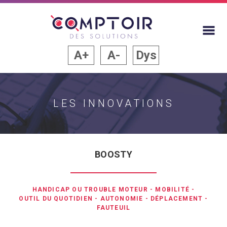
A+
A-
Dys
LES INNOVATIONS
BOOSTY
HANDICAP OU TROUBLE MOTEUR
-
MOBILITÉ
-
OUTIL DU QUOTIDIEN
-
AUTONOMIE
-
DÉPLACEMENT
-
FAUTEUIL