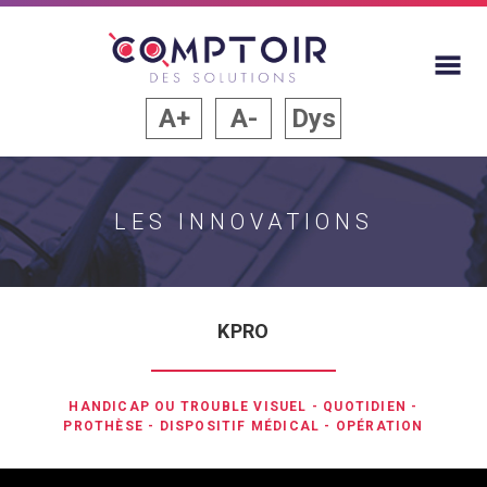
A+
A-
Dys
LES INNOVATIONS
KPRO
HANDICAP OU TROUBLE VISUEL
-
QUOTIDIEN
-
PROTHÈSE
-
DISPOSITIF MÉDICAL
-
OPÉRATION