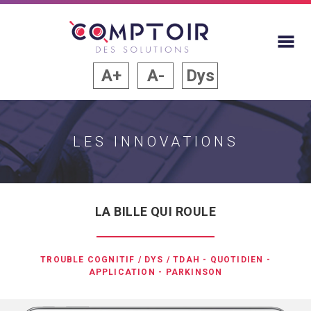
A+
A-
Dys
LES INNOVATIONS
LA BILLE QUI ROULE
TROUBLE COGNITIF / DYS / TDAH
-
QUOTIDIEN
-
APPLICATION
-
PARKINSON