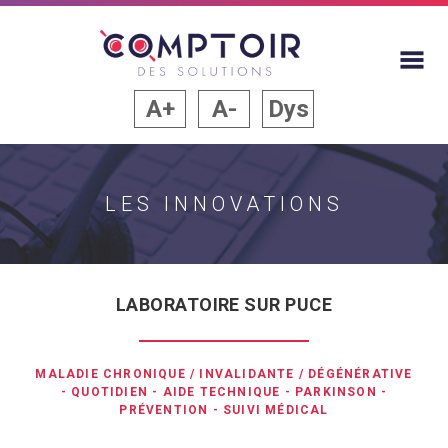
A+
A-
Dys
LES INNOVATIONS
LABORATOIRE SUR PUCE
MALADIE CHRONIQUE / INVALIDANTE / DÉGÉNÉRATIVE
-
QUOTIDIEN
-
AIDE TECHNIQUE
-
PARKINSON
-
PRÉVENTION
-
SUIVI MÉDICAL