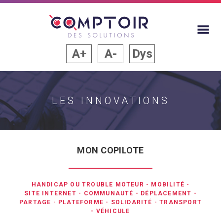
A+
A-
Dys
LES INNOVATIONS
MON COPILOTE
HANDICAP OU TROUBLE MOTEUR
-
MOBILITÉ
-
SITE INTERNET
-
COMMUNAUTÉ
-
DÉPLACEMENT
-
PARTAGE
-
PLATEFORME
-
SOLIDARITÉ
-
TRANSPORT
-
VÉHICULE