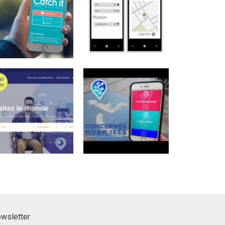
tes
ewsletter