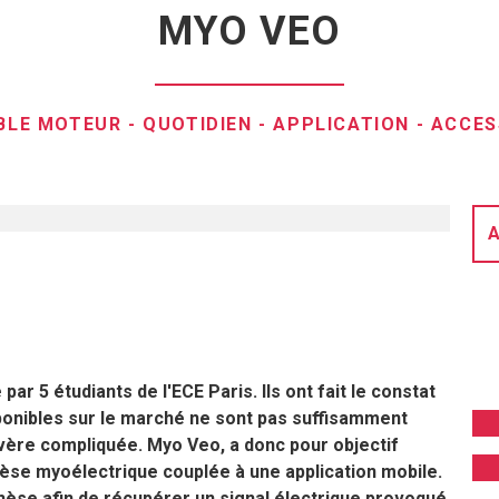
MYO VEO
BLE MOTEUR
-
QUOTIDIEN
-
APPLICATION
-
ACCES
A
ar 5 étudiants de l'ECE Paris. Ils ont fait le constat
ponibles sur le marché ne sont pas suffisamment
'avère compliquée. Myo Veo, a donc pour objectif
othèse myoélectrique couplée à une application mobile.
hèse afin de récupérer un signal électrique provoqué