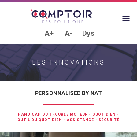
A+
A-
Dys
LES INNOVATIONS
PERSONNALISED BY NAT
HANDICAP OU TROUBLE MOTEUR
-
QUOTIDIEN
-
OUTIL DU QUOTIDIEN
-
ASSISTANCE
-
SÉCURITÉ