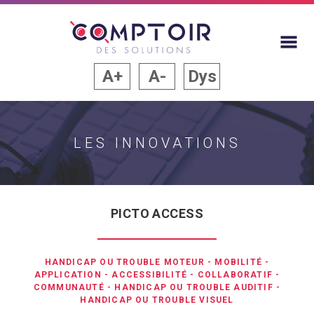
A+
A-
Dys
LES INNOVATIONS
PICTO ACCESS
HANDICAP OU TROUBLE MOTEUR
-
MOBILITÉ
-
APPLICATION
-
ACCESSIBILITÉ
-
COLLABORATIF
-
COMMUNAUTÉ
-
HANDICAP OU TROUBLE AUDITIF
-
HANDICAP OU TROUBLE VISUEL