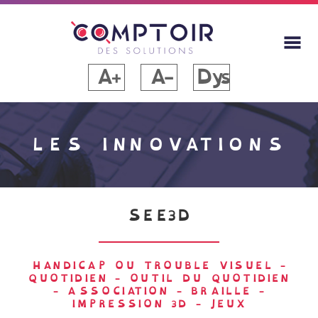
A+
A-
Dys
LES INNOVATIONS
SEE3D
HANDICAP OU TROUBLE VISUEL
-
QUOTIDIEN
-
OUTIL DU QUOTIDIEN
-
ASSOCIATION
-
BRAILLE
-
IMPRESSION 3D
-
JEUX