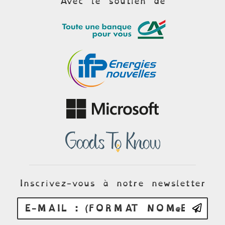
Avec le soutien de
Inscrivez-vous à notre newsletter
E-mail : (format no
S'i