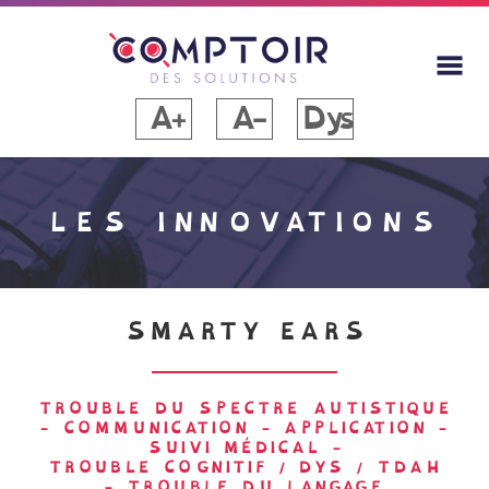
A+
A-
Dys
LES INNOVATIONS
SMARTY EARS
TROUBLE DU SPECTRE AUTISTIQUE
-
COMMUNICATION
-
APPLICATION
-
SUIVI MÉDICAL
-
TROUBLE COGNITIF / DYS / TDAH
-
TROUBLE DU LANGAGE