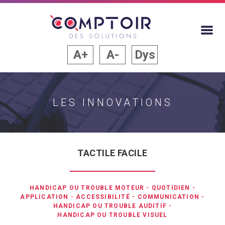
A+
A-
Dys
LES INNOVATIONS
TACTILE FACILE
HANDICAP OU TROUBLE MOTEUR
-
QUOTIDIEN
-
APPLICATION
-
ACCESSIBILITÉ
-
COMMUNICATION
-
HANDICAP OU TROUBLE AUDITIF
-
HANDICAP OU TROUBLE VISUEL