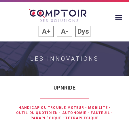
A+
A-
Dys
LES INNOVATIONS
UPNRIDE
HANDICAP OU TROUBLE MOTEUR
-
MOBILITÉ
-
OUTIL DU QUOTIDIEN
-
AUTONOMIE
-
FAUTEUIL
-
PARAPLÉGIQUE
-
TÉTRAPLÉGIQUE