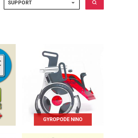
Lancer la recherch
 TOUS
SUPPORT
SUPPORT : TOUS
Le Gyropode Nino est un
fauteuil roulant électrique
e
à 2 roues qui avance en
 un
fonction de l’inclinaison du
buste pour les
déplacements
avant/arrière.
GYROPODE NINO