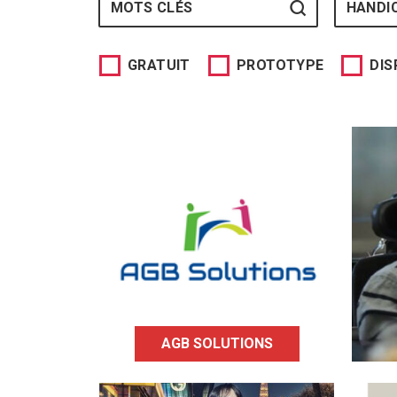
HANDI
GRATUIT
PROTOTYPE
DIS
AGB Solutions est un
cabinet de conseil et de
formation en Santé
Sécurité au Travail
E
s’appuyant sur la
q
technologie de motion
re
capture afin de faciliter le
e
maintien dans l’emploi de
personnes en situation de
handicap.
AGB SOLUTIONS