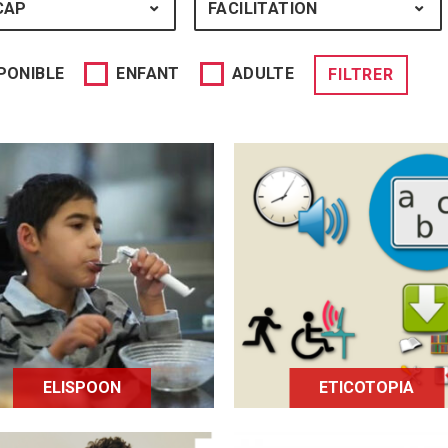
CAP
HANDICAP : TOUS
FACILITATION
FACILITATION :
PONIBLE
ENFANT
ADULTE
FILTRER
lispoon est une cuillère
ABRI est un lecteur d
ui facilite la prise des
livres numériques avec
pas pour des personnes
seul mouvement
n situation de handicap
volontaire.
ELISPOON
ETICOTOPIA