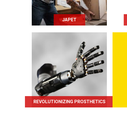
JAPET
Projet qui a pour objectif
Rew
de rétablir une certaine
qu
utilisation des membres
q
supérieurs dans le cas où
ro
les militaires se
de
retrouveraient amputés.
REVOLUTIONIZING PROSTHETICS