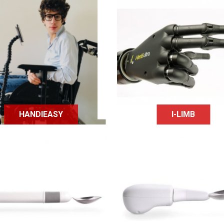
Handieasy est une
La prothèse de main i-
entreprise qui
rend possible la réalisa
mmercialise des bras de
de mouvements précis
upport pour téléphone
permet d'attraper de
portable et tablette.
petits objets.
HANDIEASY
I-LIMB
Les cuillères liftware
Liftware Steady est u
s'adressent à des
cuillère électronique
rsonnes en situation de
développée pour les
handicap avec pour
personnes qui présent
bjectif de stabiliser les
des tremblements, co
uvements des mains via
les personnes atteintes