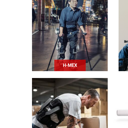
H-mex est un exosquelette
conçu pour les
tétraplégiques pour leur
co
permettre notamment de
s
retrouver l’usage de leurs
jambes.
H-MEX
Japet est un exosquelette à
destination des personnes
pe
atteintes de lombalgie et
qui réduit la douleur au
o
dos.
mo