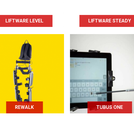
des capteurs.
la maladie de Parkinso
LIFTWARE LEVEL
LIFTWARE STEADY
Tubus one est un dispos
buccal prenant la for
alk est un exosquelette
d’un stylet au sein duq
i permet à une personne
se trouve une tige et vi
ui se trouve en fauteuil
à permettre aux person
ulant de pouvoir se tenir
atteintes d’un handicap
bout et ainsi marcher à
membres supérieurs
nouveau.
d'utiliser des écrans
tactiles.
REWALK
TUBUS ONE