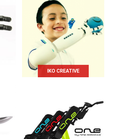
La prothèse
personnalisable « IKO
Limb
Creative Prosthetic System
tion
» a pour objectif d'éveiller
 et
la créativité des enfants,
s
de les réconcilier avec leur
handicap mais aussi
d'éviter l'isolement.
IKO CREATIVE
ne
,
La roue motorisée Nino
One peut être montée sur la
ent
plupart des fauteuils
mme
roulants.
 de