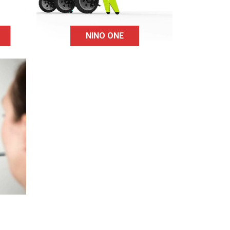
n.
NINO ONE
itif
me
uel
sant
nes
 aux