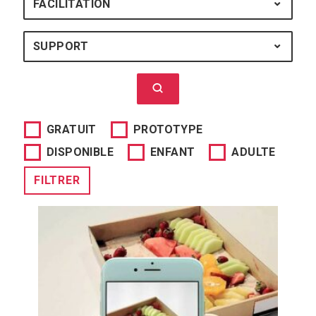
FACILITATION
FACILITATION : TOUS
SUPPORT
SUPPORT : TOUS
Lancer la recherche
GRATUIT
PROTOTYPE
DISPONIBLE
ENFANT
ADULTE
FILTRER
Aipoly vision est une application qui
fonctionne grâce à un système