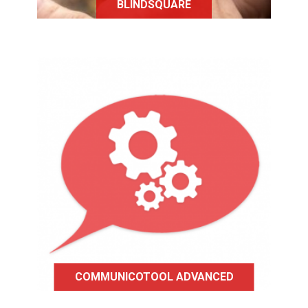
BLINDSQUARE
CommunicoTool Advanced favorise
la communication d'individus ayant
des troubles de la parole, et dont les
besoins pourront être oralisés grâce
à une synthèse vocale.
COMMUNICOTOOL ADVANCED