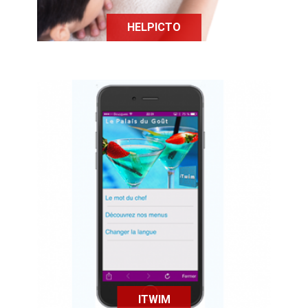
HELPICTO
L'application Itwim rend les menus
et les prix des restaurants
accessibles, grâce à des QR codes
et à un système de synthèse vocale.
ITWIM