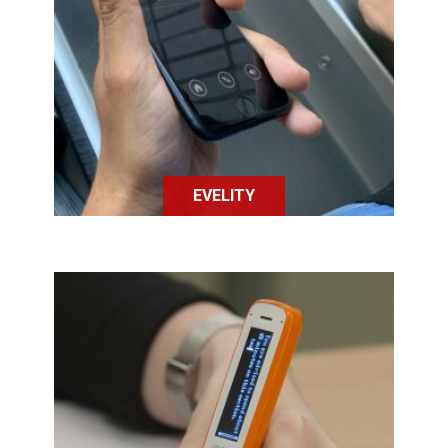
Evelity est un GPS pour les
personnes concernées par un
handicap en intérieur permettant
d'améliorer l'accessibilité des
bâtiments
EVELITY
Surligneur doté d'une synthèse
vocale, l'exam reader permet aux