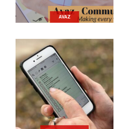
AVAZ
Blindsquare est un GPS
spécialement adapté qui, grâce à un
système de synthèse vocale, donne
aux personnes mal ou non voyantes
leur géolocalisation en décrivant
l'environnement qui les entoure.