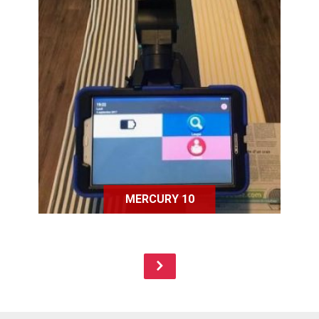
Mercury 10 est un système
d’agrandissement sur tablette
tactile Samsung pour venir en aide
aux personnes en situation de
handicap visuel.
MERCURY 10
Page suivante