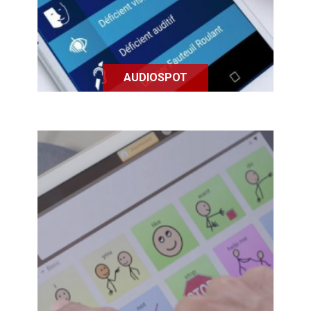
!
AUDIOSPOT
Avaz est une application qui facilite
la communication des enfants
atteints d'autisme grâce à des
séances d'orthophonie interactives
et à un système de communication
par images.