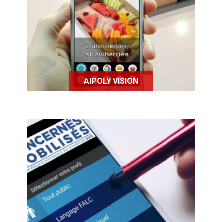
d'intelligence artificielle qui
permettra de reconnaître
l'environnement, ce dernier étant
retranscrit sur le smartphone.
AIPOLY VISION
Audiospot est une application
gratuite proposant l’accessibilité
universelle à tous les profils
d’usagers : Handicap visuel, auditif,
moteur, mental, séniors, enfants, ...
et toutes les langues sans limitation