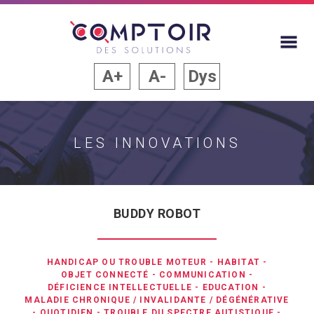
A+
A-
Dys
LES INNOVATIONS
BUDDY ROBOT
HANDICAP OU TROUBLE MOTEUR
-
HABITAT
-
OBJET CONNECTÉ
-
COMMUNICATION
-
DÉFICIENCE INTELLECTUELLE
-
EDUCATION
-
MALADIE CHRONIQUE / INVALIDANTE / DÉGÉNÉRATIVE
-
QUOTIDIEN
-
TROUBLE DU SPECTRE AUTISTIQUE
-