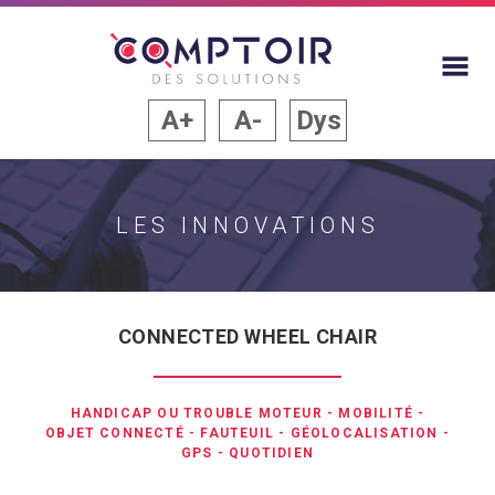
A+
A-
Dys
LES INNOVATIONS
CONNECTED WHEEL CHAIR
HANDICAP OU TROUBLE MOTEUR
-
MOBILITÉ
-
OBJET CONNECTÉ
-
FAUTEUIL
-
GÉOLOCALISATION
-
GPS
-
QUOTIDIEN