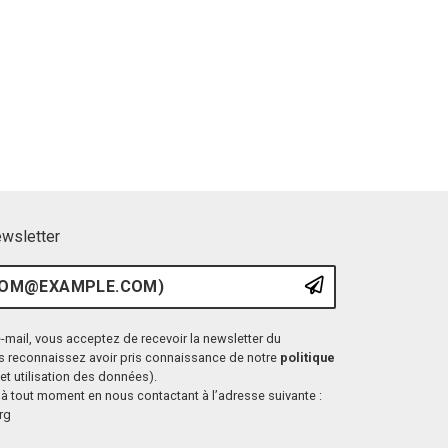
ewsletter
ample.com)
S'inscrire à l
-mail, vous acceptez de recevoir la newsletter du
s reconnaissez avoir pris connaissance de notre
politique
et utilisation des données).
à tout moment en nous contactant à l’adresse suivante :
rg