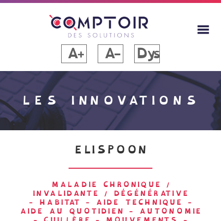
A+
A-
Dys
LES INNOVATIONS
ELISPOON
MALADIE CHRONIQUE /
INVALIDANTE / DÉGÉNÉRATIVE
-
HABITAT
-
AIDE TECHNIQUE
-
AIDE AU QUOTIDIEN
-
AUTONOMIE
-
CUILLÈRE
-
MOUVEMENTS
-