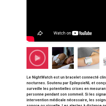
Le NightWatch est un bracelet connecté clin
nocturnes. Soutenu par EpilepsieNL et conçu
surveille les potentielles crises en mesura
personne pendant son sommeil. Si les signau
intervention médicale nécessaire, les soign
sonore ou visuelle. Les alertes à distance 