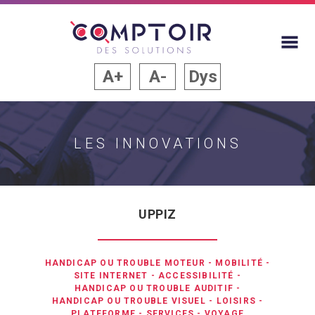
A+
A-
Dys
LES INNOVATIONS
UPPIZ
HANDICAP OU TROUBLE MOTEUR
-
MOBILITÉ
-
SITE INTERNET
-
ACCESSIBILITÉ
-
HANDICAP OU TROUBLE AUDITIF
-
HANDICAP OU TROUBLE VISUEL
-
LOISIRS
-
PLATEFORME
-
SERVICES
-
VOYAGE