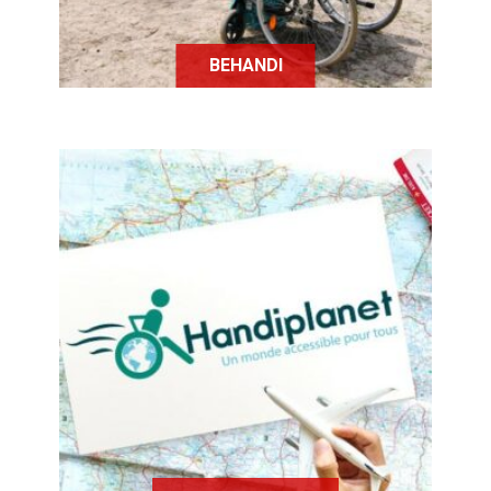
BEHANDI
Handiplanet est "un guide de voyage
collaboratif et social", dont le but
est de faire partager à la
communauté d'utilisateurs ses
ressentis, retours d'expérience,
opinions, relatifs aux lieux
accessibles repérés lors d'un séjour.