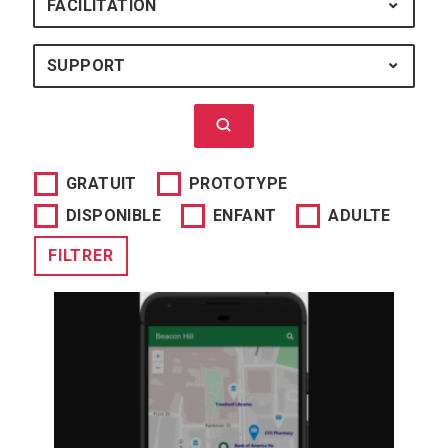
FACILITATION
FACILITATION : TOUS
SUPPORT
SUPPORT : TOUS
Lancer la recherche
GRATUIT
PROTOTYPE
DISPONIBLE
ENFANT
ADULTE
FILTRER
Access Earth est un site web
collaboratif, pour permettre aux