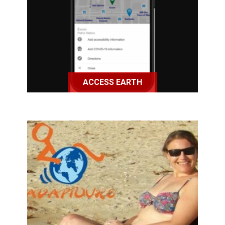
personnes à mobilité réduite de
trouver des lieux véritablement
accessibles.
ACCESS EARTH
Adaptours est une agence
spécialisée dans la réservation de
vacances pour les personnes à
mobilité réduite.