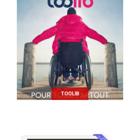
Toolib est la nouvelle application
web et mobile accessible qui vous
permettra de vous déplacer et vivre
sans que votre handicap ou votre
perte d’autonomie ne vous
restreigne.
TOOLIB