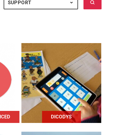
Lancer la recherch
 TOUS
SUPPORT
SUPPORT : TOUS
ced
ion
Dicodys est une application
s
à destination des enfants
et
dyslexiques, pour les aider
ont
dans l'apprentissage de
ne
l'orthographe.
NCED
DICODYS