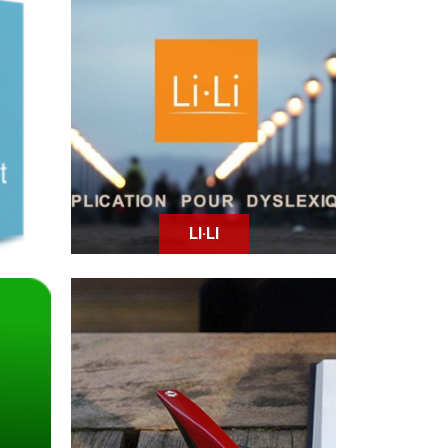
iel
qui
Li·Li : application mobile et
tablette inclusive destinée
tant
aux personnes ayant des
troubles liés à l'acquisition
du langage écrit.
LI·LI
Le stylo ARC a été conçu
ion
pour aider les personnes
ues,
souffrant de Parkinson afin
r et
de leur permettre d'écrire
 de
de manière lisible.