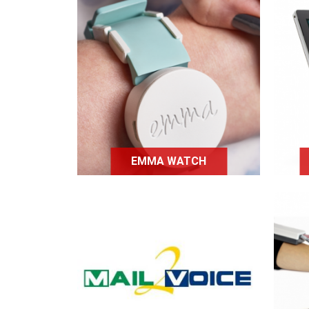
L'
The Emma Project est un
e
projet de bracelet à
destination des personnes
sy
atteintes de la maladie de
a
parkinson et souffrant de
tremblements des mains.
l'e
EMMA WATCH
Mail2voice est une boite
mail simplifiée et adaptée
Mob
qui possède un
dé
enregistrement audio pour
pe
l’envoi de mail et une
synthèse vocale pour la