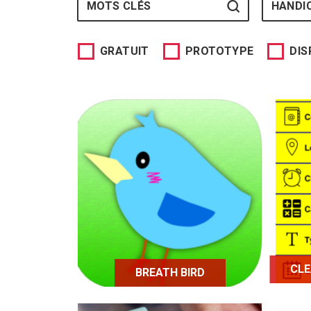
HANDI
GRATUIT
PROTOTYPE
DIS
Breath Bird est une
L
application qui s'adresse
Lo
aux personnes ayant un
quo
handicap au niveau des
mains et des doigts et qui
vis
ont parfois des difficultés à
manier des objets
numériques.
CLE
BREATH BIRD