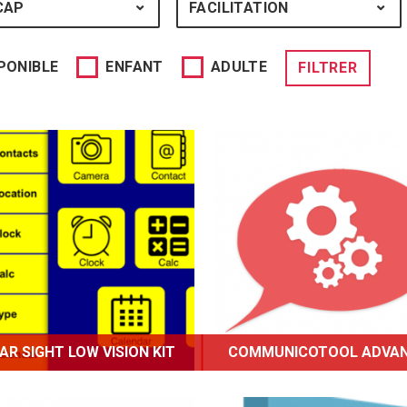
CAP
HANDICAP : TOUS
FACILITATION
FACILITATION :
PONIBLE
ENFANT
ADULTE
FILTRER
'application Clear Sight
CommunicoTool Advan
w vision Kit améliore le
favorise la communicat
tidien des personnes en
d'individus ayant de
situation de handicap
troubles de la parole, 
uel par exemple lors des
dont les besoins pourr
périodes de lecture ou
être oralisés grâce à u
d'écriture.
synthèse vocale.
AR SIGHT LOW VISION KIT
COMMUNICOTOOL ADVA