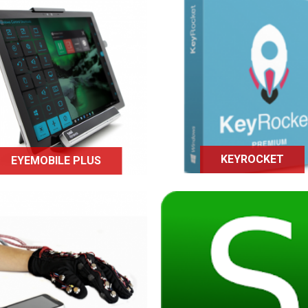
Eye mobile plus propose
KeyRocket est un logic
n plus d'un système de
développé par Veodin 
contrôle oculaire, un
permet d'améliorer
stème de dictée vocale
l'accessibilité en facili
insi qu'un module EyeR
l'utilisation des
pour contrôler
programmes
nvironnement proche par
informatiques.
infrarouge.
KEYROCKET
EYEMOBILE PLUS
Les gants connectés
Spell 4 you est une
ile Lorm Gloves ont été
application à destinat
veloppés en faveur des
des personnes dyslexiq
rsonnes en situation de
qui permet de prononce
handicap visuel ou de
d'épeler des mots afin