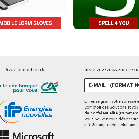
handicap auditif.
faciliter l'écriture.
MOBILE LORM GLOVES
SPELL 4 YOU
Avec le soutien de
Inscrivez-vous à notre n
E-mail : (format nom@ex
En renseignant votre adresse e
Comptoir des Solutions et vou
de confidentialité
(traitement 
Vous pouvez vous désinscrire 
info@comptoirdessolutions.o