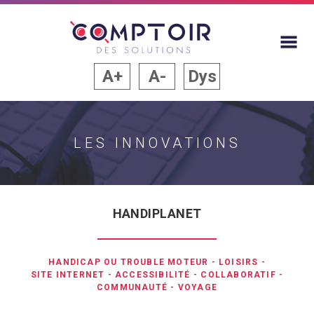
A+
A-
Dys
LES INNOVATIONS
HANDIPLANET
HANDICAP OU TROUBLE MOTEUR
-
LOISIRS
-
SITE INTERNET
-
ACCESSIBILITÉ
-
COLLABORATIF
-
COMMUNAUTÉ
-
VOYAGE