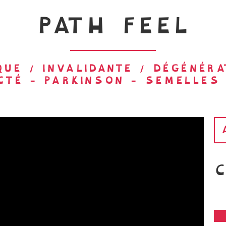
PATH FEEL
UE / INVALIDANTE / DÉGÉNÉRA
CTÉ
-
PARKINSON
-
SEMELLES