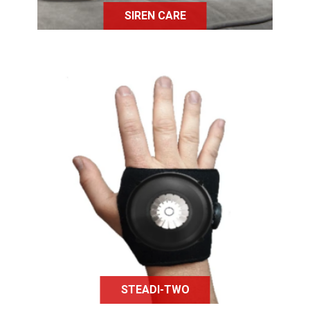
SIREN CARE
Un gant permettant de compenser
les tremblements, c'est Steadi-Two :
un dispositif composé d'aimants !
STEADI-TWO