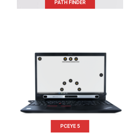
PATH FINDER
Le PCEye 5 est un eye tracker qui
rend possible l’accessibilité de
l’ordinateur simplement par le
regard afin de naviguer et contrôler
un ordinateur quel qu’il soit en
utilisant uniquement les yeux.
PCEYE 5