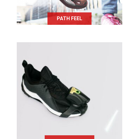
PATH FEEL
Le Path Finder est un dispositif à
mettre sur les chaussures des
personnes atteintes de la maladie
de Parkinson, améliorant leur
confort de marche.