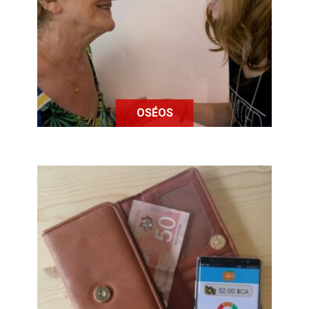
situation de handicap de vivre des
sensations fortes en passant par la
réalité virtuelle.
OSÉOS
OTO, le portefeuille numérique pour
les personnes ayant des difficultés
de calcul.