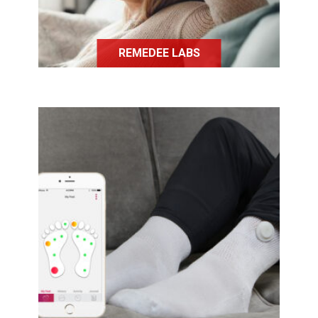
REMEDEE LABS
SIREN CARE, a mis au point, SIREN,
des chaussettes connectées qui ont
pour objectif, pour les personnes
diabétiques, d’anticiper l’arrivée
d’ulcères pouvant entraîner une
amputation.