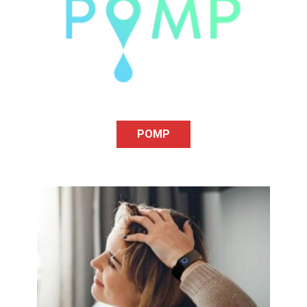
L'application Pomp améliore le
quotidien des conducteurs à
mobilité réduite grâce à ce service:
venir faire le plein à leur place.
POMP
Ce bracelet permet de libérer des
endorphines et calmer les douleurs
chroniques.