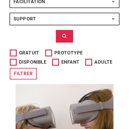
FACILITATION
FACILITATION : TOUS
SUPPORT
SUPPORT : TOUS
Lancer la recherche
GRATUIT
PROTOTYPE
DISPONIBLE
ENFANT
ADULTE
FILTRER
Oséos permet à une personne en