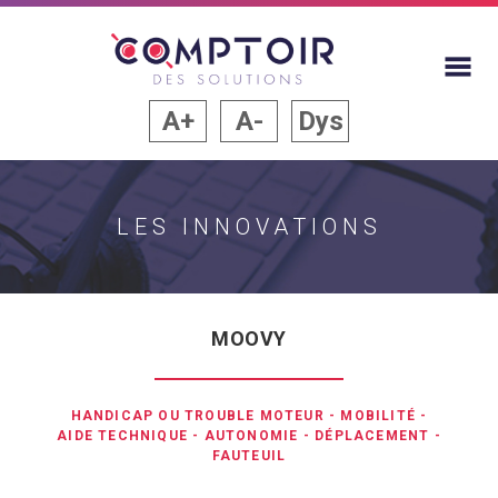
A+
A-
Dys
LES INNOVATIONS
MOOVY
HANDICAP OU TROUBLE MOTEUR
-
MOBILITÉ
-
AIDE TECHNIQUE
-
AUTONOMIE
-
DÉPLACEMENT
-
FAUTEUIL