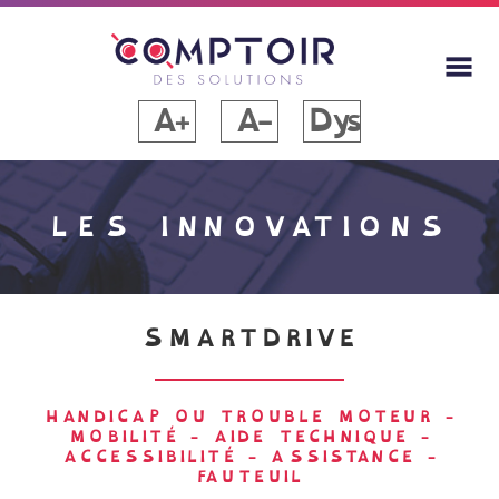
A+
A-
Dys
LES INNOVATIONS
SMARTDRIVE
HANDICAP OU TROUBLE MOTEUR
-
MOBILITÉ
-
AIDE TECHNIQUE
-
ACCESSIBILITÉ
-
ASSISTANCE
-
FAUTEUIL